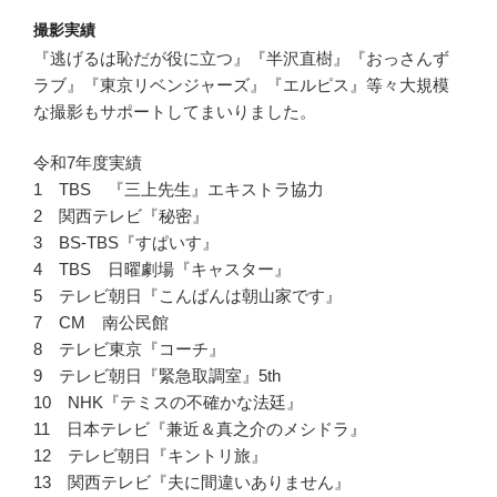
撮影実績
『逃げるは恥だが役に立つ』『半沢直樹』『おっさんず
ラブ』『東京リベンジャーズ』『エルピス』等々大規模
な撮影もサポートしてまいりました。
令和7年度実績
1 TBS 『三上先生』エキストラ協力
2 関西テレビ『秘密』
3 BS-TBS『すぱいす』
4 TBS 日曜劇場『キャスター』
5 テレビ朝日『こんばんは朝山家です』
7 CM 南公民館
8 テレビ東京『コーチ』
9 テレビ朝日『緊急取調室』5th
10 NHK『テミスの不確かな法廷』
11 日本テレビ『兼近＆真之介のメシドラ』
12 テレビ朝日『キントリ旅』
13 関西テレビ『夫に間違いありません』