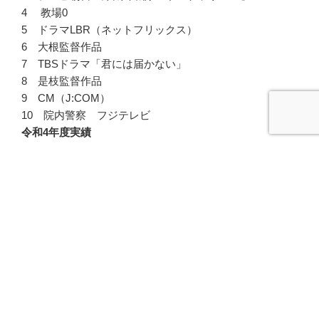
4 教場0
5 ドラマLBR（ネットフリックス）
6 大根監督作品
7 TBSドラマ「君には届かない」
8 是枝監督作品
9 CM（J:COM）
10 院内警察 フジテレビ
令和4年度実績
1 NHKドラマ「善良な市民同盟・前編後編」
2 日本テレビ プラチナイト木曜ドラマ『シスタ
ー/Sister』
3 TBSドラマストリーム『私のシてくれないフェロモン
彼氏』
4 カンテレ・フジテレビ月曜10時ドラマ『エルピスー希
望、あるいは災い』全話協力
5 フジテレビ ヤングシナリオ大賞受賞作品『瑠璃も玻
璃も照らせば光る』