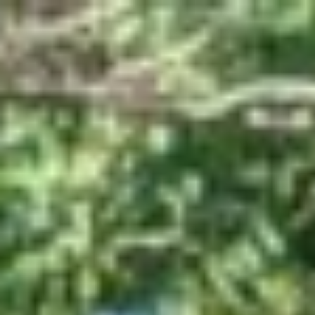
コ
ン
テ
ン
ツ
へ
ス
キ
ッ
プ