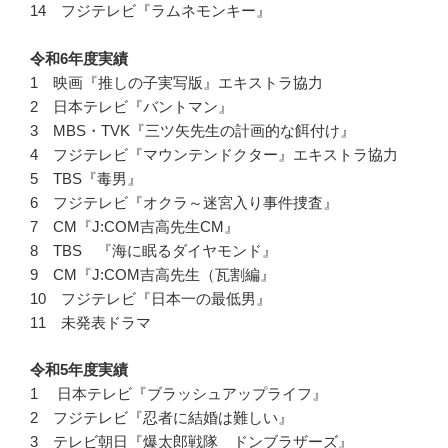
14 フジテレビ『ラムネモンキー』
令和6年度実績
1 映画『推しの子実写版』エキストラ協力
2 日本テレビ『バントマン』
3 MBS・TVK『三ツ矢先生の計画的な餌付け』
4 フジテレビ『マウンテンドクター』エキストラ協力
5 TBS『毒男』
6 フジテレビ『オクラ～迷宮入り事件捜査』
7 CM『J:COM吉高先生CM』
8 TBS 『海に眠るダイヤモンド』
9 CM『J:COM吉高先生（瓦割編』
10 フジテレビ『日本一の最低男』
11 未発表ドラマ
令和5年度実績
1 日本テレビ『ブラッシュアップライフ』
2 フジテレビ『忍者に結婚は難しい』
3 テレビ朝日『爆太郎戦隊 ドンブラザーズ』